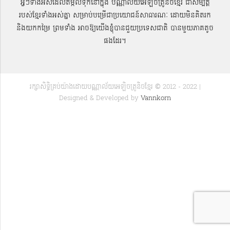
អ្វីៗទាំងអស់ដែលតម្កល់ទុកនៅក្នុង បណ្ណាល័យអេឡិចត្រូនិចខ្មែរ ជាសម្បតិ្ត
របស់ខ្មែរទាំងអស់គ្នា សម្រាប់បម្រើជាប្រយោជន៍សាធារណៈ ដោយមិនគិតរក
និងយកកម្រៃ ព្រមទាំង អាចឱ្យយើងខ្ញុំបានជួយប្រទេសជាតិ បានមួយភាគតូច
ផងដែរ។
រក្សាសិទ្ធិគ្រប់យ៉ាងដោយបណ្ណាល័យអេឡិចត្រូនិចខ្មែរ © 2012 - 2022 |
Designed & Developed by
Vannkorn