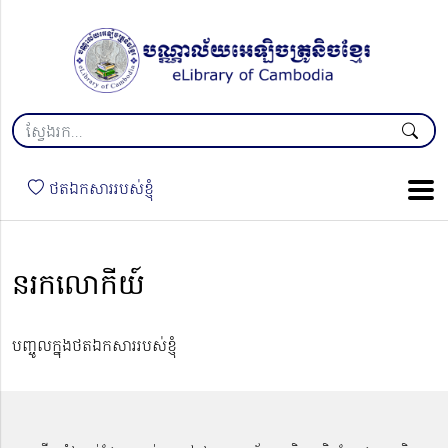
ថតឯកសាររបស់ខ្ញុំ
នរកលោកីយ៍
បញ្ចូលក្នុងថតឯកសាររបស់ខ្ញុំ