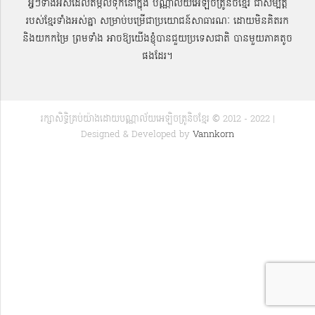
អ្វីៗទាំងអស់ដែលតម្កល់ទុកនៅក្នុង បណ្ណាល័យអេឡិចត្រូនិចខ្មែរ ជាសម្បតិ្ត
របស់ខ្មែរទាំងអស់គ្នា សម្រាប់បម្រើជាប្រយោជន៍សាធារណៈ ដោយមិនគិតរក
និងយកកម្រៃ ព្រមទាំង អាចឱ្យយើងខ្ញុំបានជួយប្រទេសជាតិ បានមួយភាគតូច
ផងដែរ។
រក្សាសិទ្ធិគ្រប់យ៉ាងដោយបណ្ណាល័យអេឡិចត្រូនិចខ្មែរ © 2012 - 2022 |
Designed & Developed by
Vannkorn