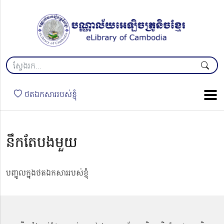
ថតឯកសាររបស់ខ្ញុំ
នឹកតែ​បង​មួយ​
បញ្ចូលក្នុងថតឯកសាររបស់ខ្ញុំ