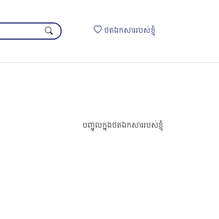
ថតឯកសាររបស់ខ្ញុំ
បញ្ចូលក្នុងថតឯកសាររបស់ខ្ញុំ