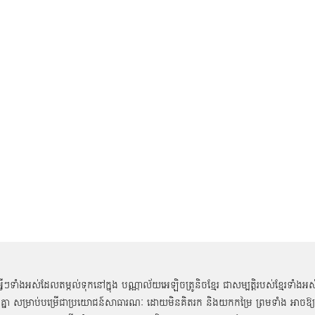
អ្វីៗទាំងអស់ដែលតម្កល់ទុកនៅក្នុង បណ្ណាល័យអេឡិចត្រូនិចខ្មែរ ជាសម្បតិ្តរបស់ខ្មែរទាំងអស
គ្នា សម្រាប់បម្រើជាប្រយោជន៍សាធារណៈ ដោយមិនគិតរក និងយកកម្រៃ ព្រមទាំង អាចឱ្យ