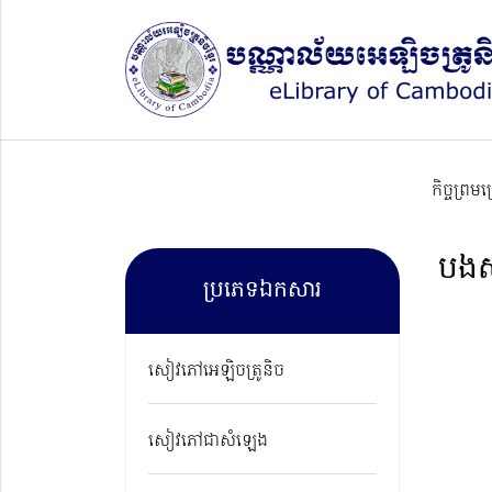
កិច្ចព្រម
បងស
ប្រភេទឯកសារ
សៀវភៅអេឡិចត្រូនិច
សៀវភៅជាសំឡេង