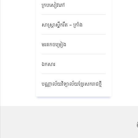
ក្របសៀវភៅ
សាស្ត្រាស្លឹករឹត – ក្រាំង
មរតកចម្រៀង
ឯកសារ
បណ្ណាល័យវិទ្យាល័យខ្មែរសករាជថ្មី​