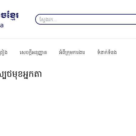
ព្រៀង
សេចក្ដីអនុញ្ញាត
អំពីក្រុមការងារ
ទំនាក់ទំនង
្បថមុខអ្នកតា