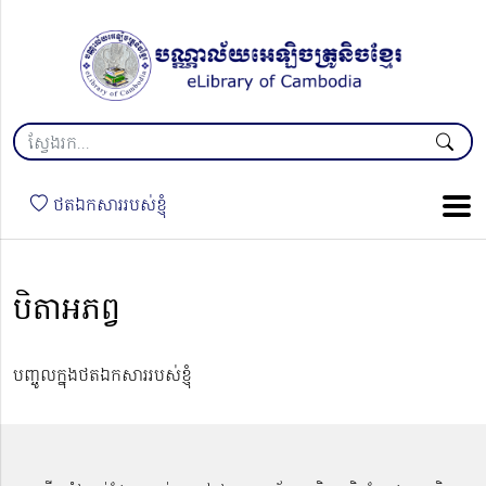
ថតឯកសាររបស់ខ្ញុំ
បិតាអភព្វ
បញ្ចូលក្នុងថតឯកសាររបស់ខ្ញុំ