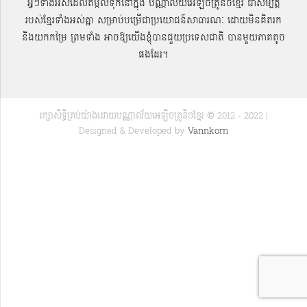
អ្វីៗទាំងអស់ដែលតម្កល់ទុកនៅក្នុង បណ្ណាល័យអេឡិចត្រូនិចខ្មែរ ជាសម្បតិ្ត
របស់ខ្មែរទាំងអស់គ្នា សម្រាប់បម្រើជាប្រយោជន៍សាធារណៈ ដោយមិនគិតរក
និងយកកម្រៃ ព្រមទាំង អាចឱ្យយើងខ្ញុំបានជួយប្រទេសជាតិ បានមួយភាគតូច
ផងដែរ។
រក្សាសិទ្ធិគ្រប់យ៉ាងដោយបណ្ណាល័យអេឡិចត្រូនិចខ្មែរ © 2012 - 2022 |
Designed & Developed by
Vannkorn