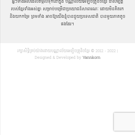
អ្វីៗទាំងអស់ដែលតម្កល់ទុកនៅក្នុង បណ្ណាល័យអេឡិចត្រូនិចខ្មែរ ជាសម្បតិ្ត
របស់ខ្មែរទាំងអស់គ្នា សម្រាប់បម្រើជាប្រយោជន៍សាធារណៈ ដោយមិនគិតរក
និងយកកម្រៃ ព្រមទាំង អាចឱ្យយើងខ្ញុំបានជួយប្រទេសជាតិ បានមួយភាគតូច
ផងដែរ។
រក្សាសិទ្ធិគ្រប់យ៉ាងដោយបណ្ណាល័យអេឡិចត្រូនិចខ្មែរ © 2012 - 2022 |
Designed & Developed by
Vannkorn