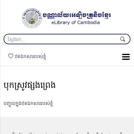
ថតឯកសាររបស់ខ្ញុំ
បុកស្រូវផ្សងព្រេង
បញ្ចូលក្នុងថតឯកសាររបស់ខ្ញុំ