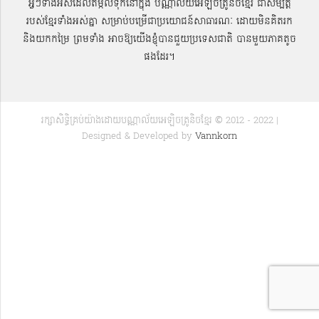
អ្វីៗទាំងអស់ដែលតម្កល់ទុកនៅក្នុង បណ្ណាល័យអេឡិចត្រូនិចខ្មែរ ជាសម្បតិ្ត
របស់ខ្មែរទាំងអស់គ្នា សម្រាប់បម្រើជាប្រយោជន៍សាធារណៈ ដោយមិនគិតរក
និងយកកម្រៃ ព្រមទាំង អាចឱ្យយើងខ្ញុំបានជួយប្រទេសជាតិ បានមួយភាគតូច
ផងដែរ។
រក្សាសិទ្ធិគ្រប់យ៉ាងដោយបណ្ណាល័យអេឡិចត្រូនិចខ្មែរ © 2012 - 2022 |
Designed & Developed by
Vannkorn