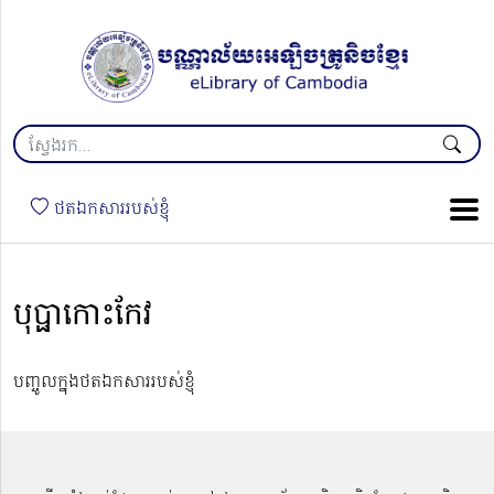
ថតឯកសាររបស់ខ្ញុំ
បុប្ផាកោះកែវ
បញ្ចូលក្នុងថតឯកសាររបស់ខ្ញុំ