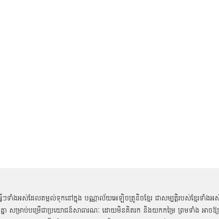
អ្វីៗទាំងអស់ដែលតម្កល់ទុកនៅក្នុង បណ្ណាល័យអេឡិចត្រូនិចខ្មែរ ជាសម្បតិ្តរបស់ខ្មែរទាំងអស
គ្នា សម្រាប់បម្រើជាប្រយោជន៍សាធារណៈ ដោយមិនគិតរក និងយកកម្រៃ ព្រមទាំង អាចឱ្យ