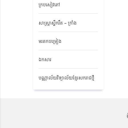
ក្របសៀវភៅ
សាស្ត្រាស្លឹករឹត – ក្រាំង
មរតកចម្រៀង
ឯកសារ
បណ្ណាល័យវិទ្យាល័យខ្មែរសករាជថ្មី​