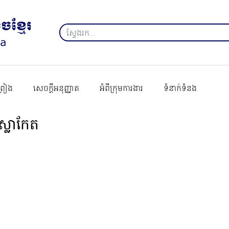
ព្រៀង
សេចក្ដីអនុញ្ញាត
អំពីក្រុមការងារ
ទំនាក់ទំនង
ាស្លាកែត​