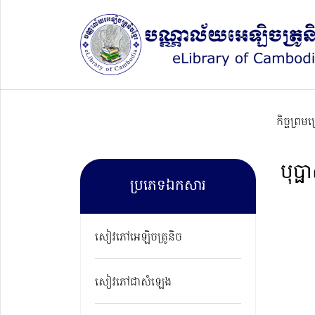
កិច្ចព្រម
បុប្ផ
ប្រភេទឯកសារ
សៀវភៅអេឡិចត្រូនិច
សៀវភៅជាសំឡេង