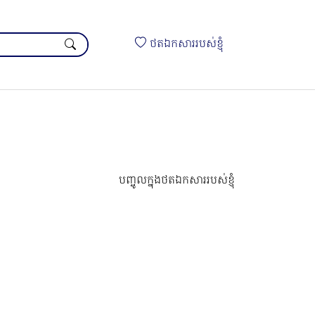
ថតឯកសាររបស់ខ្ញុំ
បញ្ចូលក្នុងថតឯកសាររបស់ខ្ញុំ