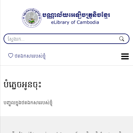
ថតឯកសាររបស់ខ្ញុំ
បំភ្លេចអូនចុះ
បញ្ចូលក្នុងថតឯកសាររបស់ខ្ញុំ