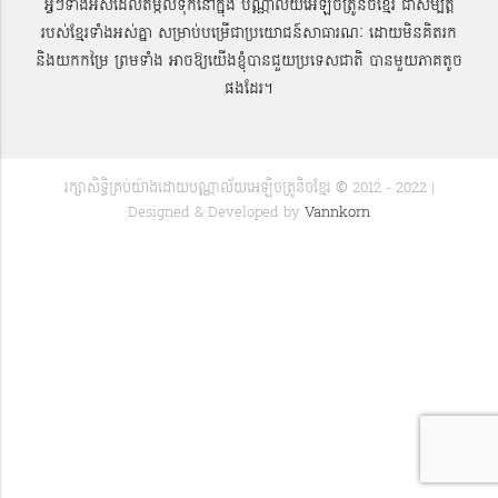
អ្វីៗទាំងអស់ដែលតម្កល់ទុកនៅក្នុង បណ្ណាល័យអេឡិចត្រូនិចខ្មែរ ជាសម្បតិ្ត
របស់ខ្មែរទាំងអស់គ្នា សម្រាប់បម្រើជាប្រយោជន៍សាធារណៈ ដោយមិនគិតរក
និងយកកម្រៃ ព្រមទាំង អាចឱ្យយើងខ្ញុំបានជួយប្រទេសជាតិ បានមួយភាគតូច
ផងដែរ។
រក្សាសិទ្ធិគ្រប់យ៉ាងដោយបណ្ណាល័យអេឡិចត្រូនិចខ្មែរ © 2012 - 2022 |
Designed & Developed by
Vannkorn