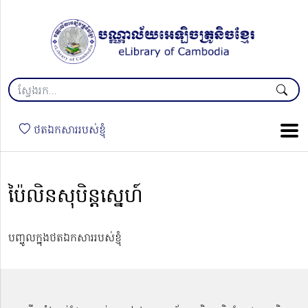
ថតឯកសាររបស់ខ្ញុំ
ប៉ៃលិនសុបិន្ដស្នេហ៍
បញ្ចូលក្នុងថតឯកសាររបស់ខ្ញុំ