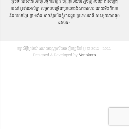
អ្វីៗទាំងអស់ដែលតម្កល់ទុកនៅក្នុង បណ្ណាល័យអេឡិចត្រូនិចខ្មែរ ជាសម្បតិ្ត
របស់ខ្មែរទាំងអស់គ្នា សម្រាប់បម្រើជាប្រយោជន៍សាធារណៈ ដោយមិនគិតរក
និងយកកម្រៃ ព្រមទាំង អាចឱ្យយើងខ្ញុំបានជួយប្រទេសជាតិ បានមួយភាគតូច
ផងដែរ។
រក្សាសិទ្ធិគ្រប់យ៉ាងដោយបណ្ណាល័យអេឡិចត្រូនិចខ្មែរ © 2012 - 2022 |
Designed & Developed by
Vannkorn