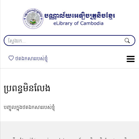
ថតឯកសាររបស់ខ្ញុំ
ប្រពន្ធមិនលែង
បញ្ចូលក្នុងថតឯកសាររបស់ខ្ញុំ