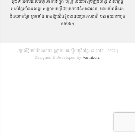
អ្វីៗទាំងអស់ដែលតម្កល់ទុកនៅក្នុង បណ្ណាល័យអេឡិចត្រូនិចខ្មែរ ជាសម្បតិ្ត
របស់ខ្មែរទាំងអស់គ្នា សម្រាប់បម្រើជាប្រយោជន៍សាធារណៈ ដោយមិនគិតរក
និងយកកម្រៃ ព្រមទាំង អាចឱ្យយើងខ្ញុំបានជួយប្រទេសជាតិ បានមួយភាគតូច
ផងដែរ។
រក្សាសិទ្ធិគ្រប់យ៉ាងដោយបណ្ណាល័យអេឡិចត្រូនិចខ្មែរ © 2012 - 2022 |
Designed & Developed by
Vannkorn