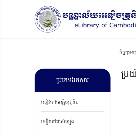
កិច្ចព្រម
ប្រយ
ប្រភេទឯកសារ
សៀវភៅអេឡិចត្រូនិច
សៀវភៅជាសំឡេង