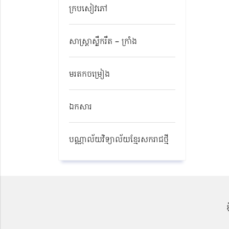
ក្របសៀវភៅ
សាស្ត្រាស្លឹករឹត – ក្រាំង
មរតកចម្រៀង
ឯកសារ
បណ្ណាល័យវិទ្យាល័យខ្មែរសករាជថ្មី​