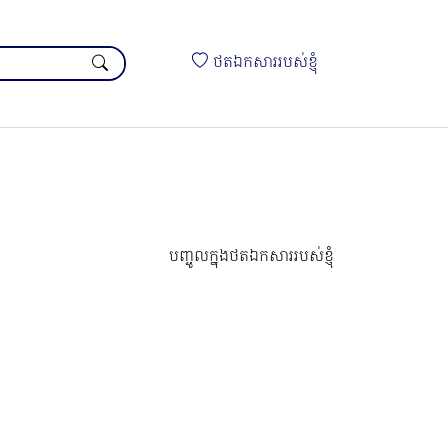
ថតឯកសាររបស់ខ្ញុំ
បញ្ចូលក្នុងថតឯកសាររបស់ខ្ញុំ