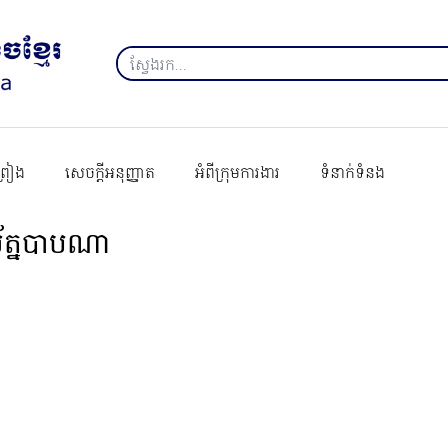
ព្រៀង
សេចក្ដីអនុញ្ញាត
អំពីក្រុមការងារ
ទំនាក់ទំនង
័ត្នបាបណា