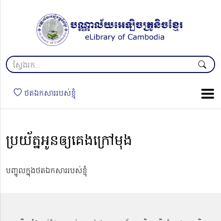
ថតឯកសាររបស់ខ្ញុំ
ប្រយ័ត្នអូនឲ្យគេងក្រៅមុង
បញ្ចូលក្នុងថតឯកសាររបស់ខ្ញុំ