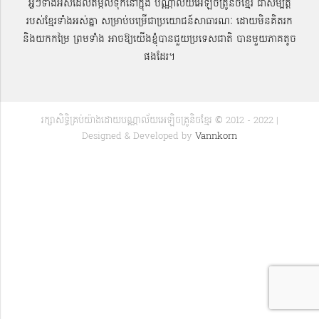
អ្វីៗទាំងអស់ដែលតម្កល់ទុកនៅក្នុង បណ្ណាល័យអេឡិចត្រូនិចខ្មែរ ជាសម្បតិ្ត
របស់ខ្មែរទាំងអស់គ្នា សម្រាប់បម្រើជាប្រយោជន៍សាធារណៈ ដោយមិនគិតរក
និងយកកម្រៃ ព្រមទាំង អាចឱ្យយើងខ្ញុំបានជួយប្រទេសជាតិ បានមួយភាគតូច
ផងដែរ។
រក្សាសិទ្ធិគ្រប់យ៉ាងដោយបណ្ណាល័យអេឡិចត្រូនិចខ្មែរ © 2012 - 2022 |
Designed & Developed by
Vannkorn