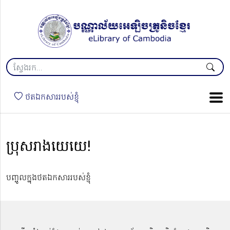
ថតឯកសាររបស់ខ្ញុំ
ប្រុសរាងយេយេ!
បញ្ចូលក្នុងថតឯកសាររបស់ខ្ញុំ