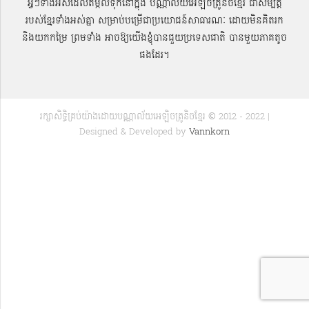
អ្វីៗទាំងអស់ដែលតម្កល់ទុកនៅក្នុង បណ្ណាល័យអេឡិចត្រូនិចខ្មែរ ជាសម្បតិ្ត
របស់ខ្មែរទាំងអស់គ្នា សម្រាប់បម្រើជាប្រយោជន៍សាធារណៈ ដោយមិនគិតរក
និងយកកម្រៃ ព្រមទាំង អាចឱ្យយើងខ្ញុំបានជួយប្រទេសជាតិ បានមួយភាគតូច
ផងដែរ។
រក្សាសិទ្ធិគ្រប់យ៉ាងដោយបណ្ណាល័យអេឡិចត្រូនិចខ្មែរ © 2012 - 2022 |
Designed & Developed by
Vannkorn