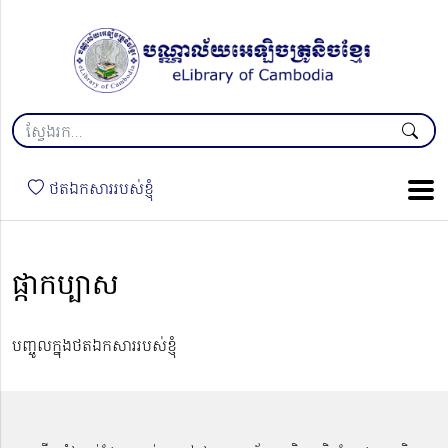
ថតឯកសាររបស់ខ្ញុំ
ផ្កាកប្បាស
បញ្ចូលក្នុងថតឯកសាររបស់ខ្ញុំ