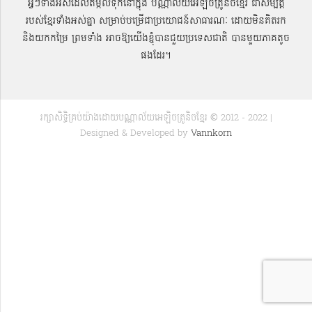
អ្វីៗទាំងអស់ដែលតម្កល់ទុកនៅក្នុង បណ្ណាល័យអេឡិចត្រូនិចខ្មែរ ជាសម្បតិ្ត
របស់ខ្មែរទាំងអស់គ្នា សម្រាប់បម្រើជាប្រយោជន៍សាធារណៈ ដោយមិនគិតរក
និងយកកម្រៃ ព្រមទាំង អាចឱ្យយើងខ្ញុំបានជួយប្រទេសជាតិ បានមួយភាគតូច
ផងដែរ។
រក្សាសិទ្ធិគ្រប់យ៉ាងដោយបណ្ណាល័យអេឡិចត្រូនិចខ្មែរ © 2012 - 2022 |
Designed & Developed by
Vannkorn