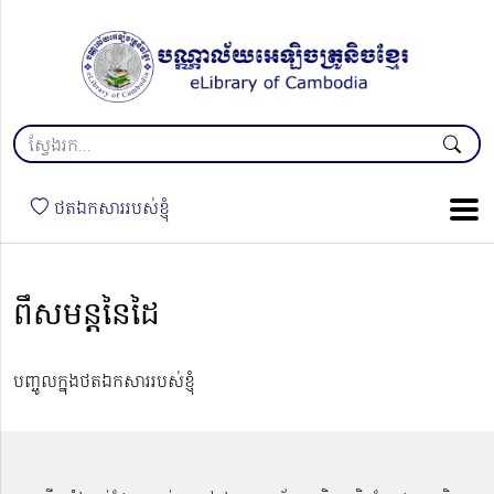
ថតឯកសាររបស់ខ្ញុំ
ពឹសមន្តនៃដៃ
បញ្ចូលក្នុងថតឯកសាររបស់ខ្ញុំ