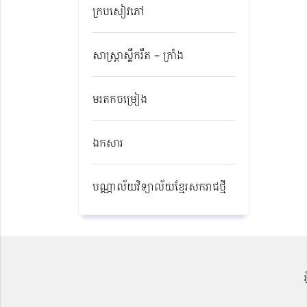
ក្របសៀវភៅ
សាស្ត្រាស្លឹករឹត – ក្រាំង
មរតកចម្រៀង
ឯកសារ
បណ្ណាល័យវិទ្យាល័យខ្មែរសករាជថ្មី​