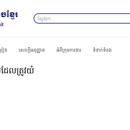
ព្រៀង
សេចក្ដីអនុញ្ញាត
អំពីក្រុមការងារ
ទំនាក់ទំនង
ដែលត្រូវយំ