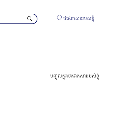
ថតឯកសាររបស់ខ្ញុំ
បញ្ចូលក្នុងថតឯកសាររបស់ខ្ញុំ