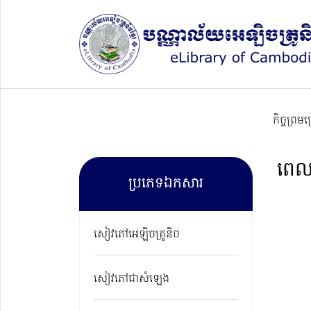
កិច្ចព្រម
ពេល
ប្រភេទឯកសារ
សៀវភៅអេឡិចត្រូនិច
សៀវភៅជាសំឡេង