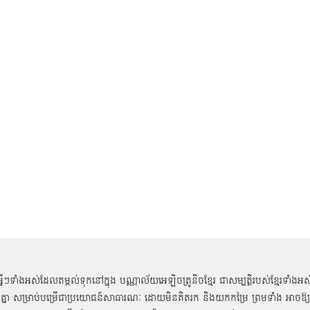
អ្វីៗទាំងអស់ដែលតម្កល់ទុកនៅក្នុង បណ្ណាល័យអេឡិចត្រូនិចខ្មែរ ជាសម្បតិ្តរបស់ខ្មែរទាំងអស
គ្នា សម្រាប់បម្រើជាប្រយោជន៍សាធារណៈ ដោយមិនគិតរក និងយកកម្រៃ ព្រមទាំង អាចឱ្យ