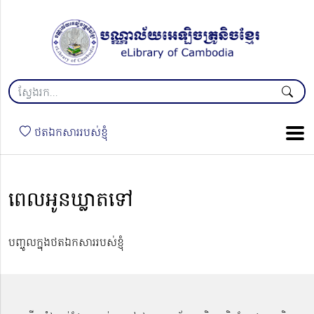
ថតឯកសាររបស់ខ្ញុំ
ពេលអូនឃ្លាតទៅ
បញ្ចូលក្នុងថតឯកសាររបស់ខ្ញុំ