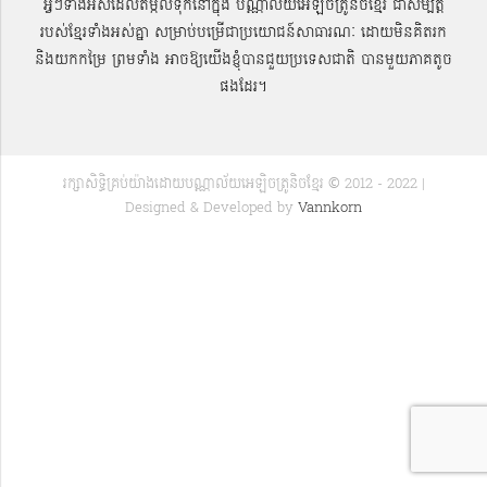
អ្វីៗទាំងអស់ដែលតម្កល់ទុកនៅក្នុង បណ្ណាល័យអេឡិចត្រូនិចខ្មែរ ជាសម្បតិ្ត
របស់ខ្មែរទាំងអស់គ្នា សម្រាប់បម្រើជាប្រយោជន៍សាធារណៈ ដោយមិនគិតរក
និងយកកម្រៃ ព្រមទាំង អាចឱ្យយើងខ្ញុំបានជួយប្រទេសជាតិ បានមួយភាគតូច
ផងដែរ។
រក្សាសិទ្ធិគ្រប់យ៉ាងដោយបណ្ណាល័យអេឡិចត្រូនិចខ្មែរ © 2012 - 2022 |
Designed & Developed by
Vannkorn