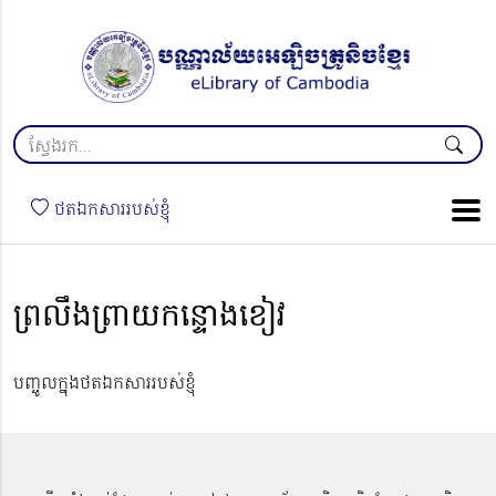
ថតឯកសាររបស់ខ្ញុំ
ព្រលឹងព្រាយកន្ទោងខៀវ
បញ្ចូលក្នុងថតឯកសាររបស់ខ្ញុំ