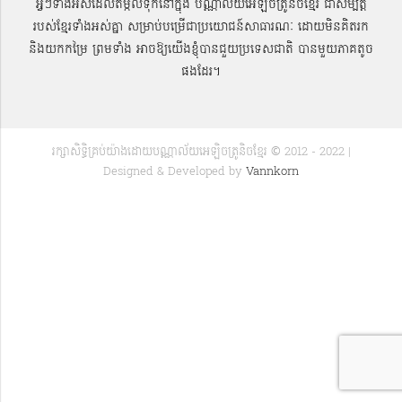
អ្វីៗទាំងអស់ដែលតម្កល់ទុកនៅក្នុង បណ្ណាល័យអេឡិចត្រូនិចខ្មែរ ជាសម្បតិ្ត
របស់ខ្មែរទាំងអស់គ្នា សម្រាប់បម្រើជាប្រយោជន៍សាធារណៈ ដោយមិនគិតរក
និងយកកម្រៃ ព្រមទាំង អាចឱ្យយើងខ្ញុំបានជួយប្រទេសជាតិ បានមួយភាគតូច
ផងដែរ។
រក្សាសិទ្ធិគ្រប់យ៉ាងដោយបណ្ណាល័យអេឡិចត្រូនិចខ្មែរ © 2012 - 2022 |
Designed & Developed by
Vannkorn