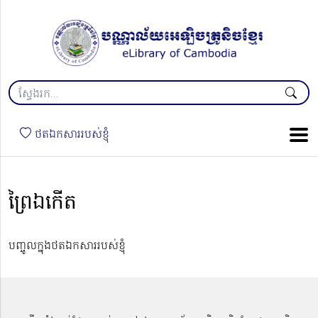
ថតឯកសាររបស់ខ្ញុំ
ព្រៃឯកើត
បញ្ចូលក្នុងថតឯកសាររបស់ខ្ញុំ