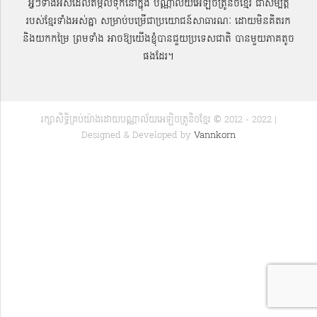
អ្វីៗទាំងអស់ដែលតម្កល់ទុកនៅក្នុង បណ្ណាល័យអេឡិចត្រូនិចខ្មែរ ជាសម្បតិ្ត
របស់ខ្មែរទាំងអស់គ្នា សម្រាប់បម្រើជាប្រយោជន៍សាធារណៈ ដោយមិនគិតរក
និងយកកម្រៃ ព្រមទាំង អាចឱ្យយើងខ្ញុំបានជួយប្រទេសជាតិ បានមួយភាគតូច
ផងដែរ។
រក្សាសិទ្ធិគ្រប់យ៉ាងដោយបណ្ណាល័យអេឡិចត្រូនិចខ្មែរ © 2012 - 2022 |
Designed & Developed by
Vannkorn