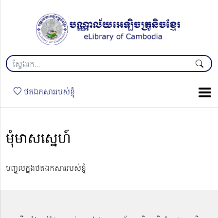
ថតឯកសាររបស់ខ្ញុំ
មុំមាសស្នេហ៍
បញ្ចូលក្នុងថតឯកសាររបស់ខ្ញុំ