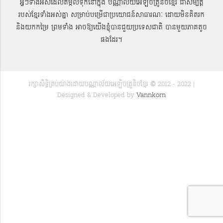
អ្វីៗទាំងអស់ដែលតម្កល់ទុកនៅក្នុង បណ្ណាល័យអេឡិចត្រូនិចខ្មែរ ជាសម្បតិ្ត
របស់ខ្មែរទាំងអស់គ្នា សម្រាប់បម្រើជាប្រយោជន៍សាធារណៈ ដោយមិនគិតរក
និងយកកម្រៃ ព្រមទាំង អាចឱ្យយើងខ្ញុំបានជួយប្រទេសជាតិ បានមួយភាគតូច
ផងដែរ។
រក្សាសិទ្ធិគ្រប់យ៉ាងដោយបណ្ណាល័យអេឡិចត្រូនិចខ្មែរ © 2012 - 2022 |
Designed & Developed by
Vannkorn