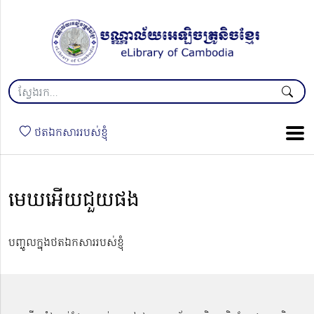
ថតឯកសាររបស់ខ្ញុំ
មេឃអេីយជួយផង
បញ្ចូលក្នុងថតឯកសាររបស់ខ្ញុំ