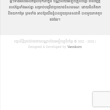
អ្វីៗទាំងអស់ដែលតម្កល់ទុកនៅក្នុង បណ្ណាល័យអេឡិចត្រូនិចខ្មែរ ជាសម្បតិ្ត
របស់ខ្មែរទាំងអស់គ្នា សម្រាប់បម្រើជាប្រយោជន៍សាធារណៈ ដោយមិនគិតរក
និងយកកម្រៃ ព្រមទាំង អាចឱ្យយើងខ្ញុំបានជួយប្រទេសជាតិ បានមួយភាគតូច
ផងដែរ។
រក្សាសិទ្ធិគ្រប់យ៉ាងដោយបណ្ណាល័យអេឡិចត្រូនិចខ្មែរ © 2012 - 2022 |
Designed & Developed by
Vannkorn