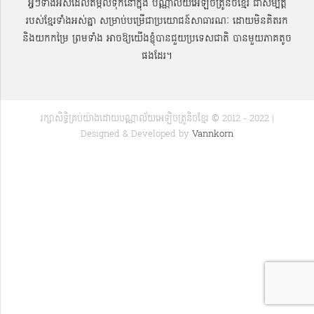
អ្វីៗទាំងអស់ដែលតម្កល់ទុកនៅក្នុង បណ្ណាល័យអេឡិចត្រូនិចខ្មែរ ជាសម្បតិ្ត
របស់ខ្មែរទាំងអស់គ្នា សម្រាប់បម្រើជាប្រយោជន៍សាធារណៈ ដោយមិនគិតរក
និងយកកម្រៃ ព្រមទាំង អាចឱ្យយើងខ្ញុំបានជួយប្រទេសជាតិ បានមួយភាគតូច
ផងដែរ។
រក្សាសិទ្ធិគ្រប់យ៉ាងដោយបណ្ណាល័យអេឡិចត្រូនិចខ្មែរ © 2012 - 2022 |
Designed & Developed by
Vannkorn