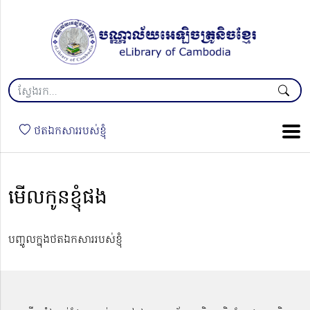
ថតឯកសាររបស់ខ្ញុំ
មេីលកូនខ្ញុំផង
បញ្ចូលក្នុងថតឯកសាររបស់ខ្ញុំ