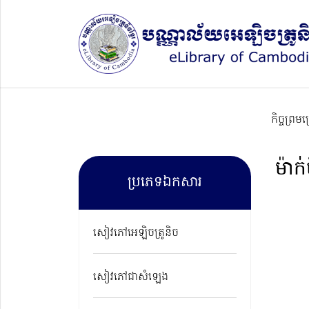
កិច្ចព្រម
ម៉ាក
ប្រភេទឯកសារ
សៀវភៅអេឡិចត្រូនិច
សៀវភៅជាសំឡេង