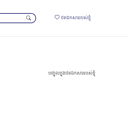
ថតឯកសាររបស់ខ្ញុំ
បញ្ចូលក្នុងថតឯកសាររបស់ខ្ញុំ