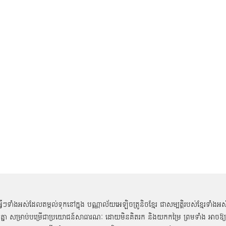
អ្វីៗទាំងអស់ដែលតម្កល់ទុកនៅក្នុង បណ្ណាល័យអេឡិចត្រូនិចខ្មែរ ជាសម្បតិ្តរបស់ខ្មែរទាំងអស
គ្នា សម្រាប់បម្រើជាប្រយោជន៍សាធារណៈ ដោយមិនគិតរក និងយកកម្រៃ ព្រមទាំង អាចឱ្យ