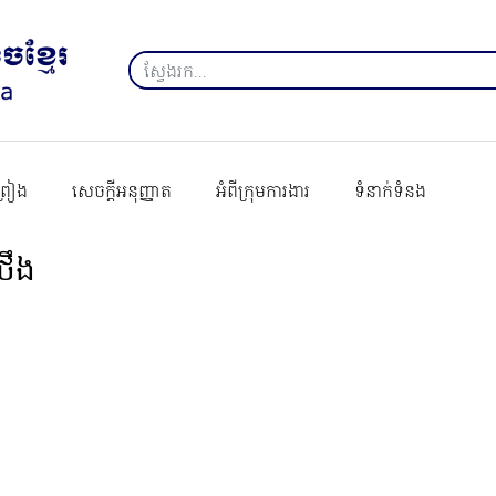
ព្រៀង
សេចក្ដីអនុញ្ញាត
អំពីក្រុមការងារ
ទំនាក់ទំនង
់ថឹង