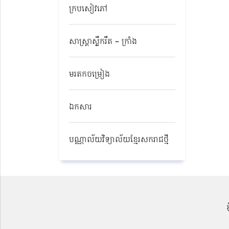
ក្របសៀវភៅ
សាស្ត្រាស្លឹករឹត – ក្រាំង
មរតកចម្រៀង
ឯកសារ
បណ្ណាល័យវិទ្យាល័យខ្មែរសករាជថ្មី​