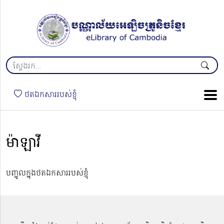
ថតឯកសាររបស់ខ្ញុំ
ម៉ាឡាវី
បញ្ចូលក្នុងថតឯកសាររបស់ខ្ញុំ