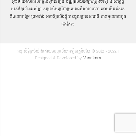
អ្វីៗទាំងអស់ដែលតម្កល់ទុកនៅក្នុង បណ្ណាល័យអេឡិចត្រូនិចខ្មែរ ជាសម្បតិ្ត
របស់ខ្មែរទាំងអស់គ្នា សម្រាប់បម្រើជាប្រយោជន៍សាធារណៈ ដោយមិនគិតរក
និងយកកម្រៃ ព្រមទាំង អាចឱ្យយើងខ្ញុំបានជួយប្រទេសជាតិ បានមួយភាគតូច
ផងដែរ។
រក្សាសិទ្ធិគ្រប់យ៉ាងដោយបណ្ណាល័យអេឡិចត្រូនិចខ្មែរ © 2012 - 2022 |
Designed & Developed by
Vannkorn