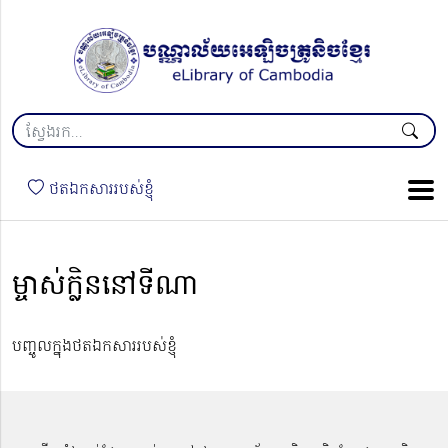
ថតឯកសាររបស់ខ្ញុំ
ម្ចាស់ក្លិននៅទីណា
បញ្ចូលក្នុងថតឯកសាររបស់ខ្ញុំ