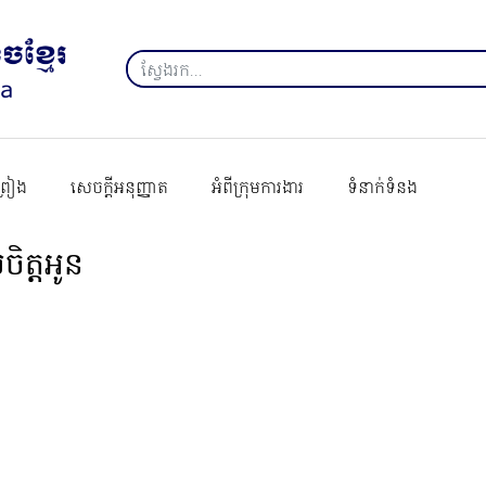
ព្រៀង
សេចក្ដីអនុញ្ញាត
អំពីក្រុមការងារ
ទំនាក់ទំនង
់ចិត្តអូន