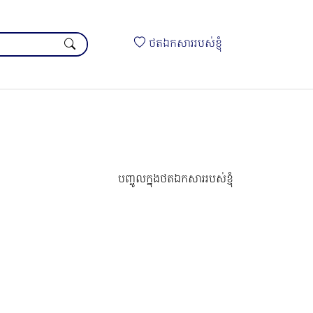
ថតឯកសាររបស់ខ្ញុំ
បញ្ចូលក្នុងថតឯកសាររបស់ខ្ញុំ