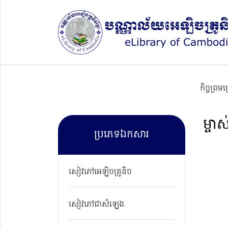
កិច្ចព្រម
ម្ចាស
ប្រភេទឯកសារ
សៀវភៅអេឡិចត្រូនិច
សៀវភៅជាសំឡេង