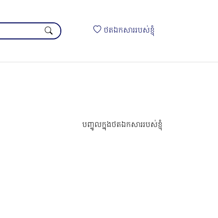
ថតឯកសាររបស់ខ្ញុំ
បញ្ចូលក្នុងថតឯកសាររបស់ខ្ញុំ