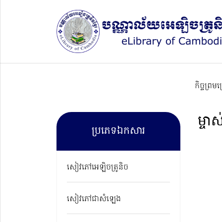
កិច្ចព្រម
ម្ចា
ប្រភេទឯកសារ
សៀវភៅអេឡិចត្រូនិច
សៀវភៅជាសំឡេង