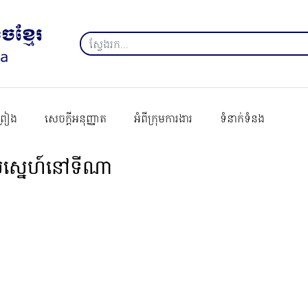
ព្រៀង
សេចក្ដីអនុញ្ញាត
អំពីក្រុមការងារ
ទំនាក់ទំនង
ស់ស្នេហ៍នៅទីណា