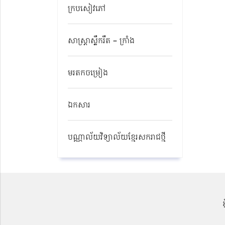
ក្របសៀវភៅ
សាស្ត្រាស្លឹករឹត – ក្រាំង
មរតកចម្រៀង
ឯកសារ
បណ្ណាល័យវិទ្យាល័យខ្មែរសករាជថ្មី​