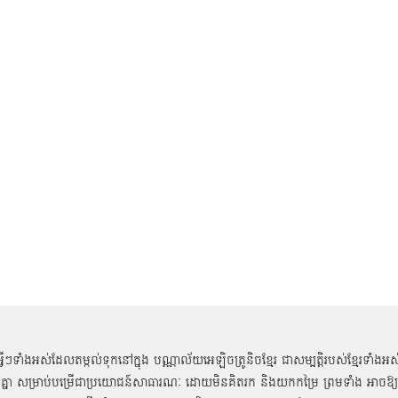
អ្វីៗទាំងអស់ដែលតម្កល់ទុកនៅក្នុង បណ្ណាល័យអេឡិចត្រូនិចខ្មែរ ជាសម្បតិ្តរបស់ខ្មែរទាំងអស
គ្នា សម្រាប់បម្រើជាប្រយោជន៍សាធារណៈ ដោយមិនគិតរក និងយកកម្រៃ ព្រមទាំង អាចឱ្យ