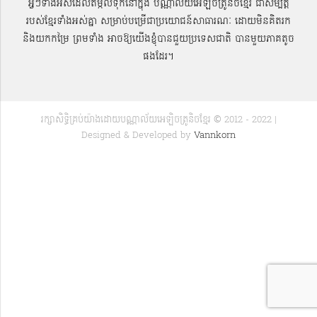
អ្វីៗទាំងអស់ដែលតម្កល់ទុកនៅក្នុង បណ្ណាល័យអេឡិចត្រូនិចខ្មែរ ជាសម្បតិ្ត
របស់ខ្មែរទាំងអស់គ្នា សម្រាប់បម្រើជាប្រយោជន៍សាធារណៈ ដោយមិនគិតរក
និងយកកម្រៃ ព្រមទាំង អាចឱ្យយើងខ្ញុំបានជួយប្រទេសជាតិ បានមួយភាគតូច
ផងដែរ។
រក្សាសិទ្ធិគ្រប់យ៉ាងដោយបណ្ណាល័យអេឡិចត្រូនិចខ្មែរ © 2012 - 2022 |
Designed & Developed by
Vannkorn