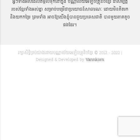
អ្វីៗទាំងអស់ដែលតម្កល់ទុកនៅក្នុង បណ្ណាល័យអេឡិចត្រូនិចខ្មែរ ជាសម្បតិ្ត
របស់ខ្មែរទាំងអស់គ្នា សម្រាប់បម្រើជាប្រយោជន៍សាធារណៈ ដោយមិនគិតរក
និងយកកម្រៃ ព្រមទាំង អាចឱ្យយើងខ្ញុំបានជួយប្រទេសជាតិ បានមួយភាគតូច
ផងដែរ។
រក្សាសិទ្ធិគ្រប់យ៉ាងដោយបណ្ណាល័យអេឡិចត្រូនិចខ្មែរ © 2012 - 2022 |
Designed & Developed by
Vannkorn