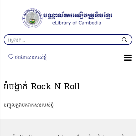
ថតឯកសាររបស់ខ្ញុំ
រាំចង្វាក់ Rock N Roll
បញ្ចូលក្នុងថតឯកសាររបស់ខ្ញុំ