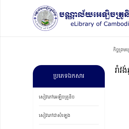
កិច្ចព្រម
រាំវង់ឆ្
ប្រភេទឯកសារ
សៀវភៅអេឡិចត្រូនិច
សៀវភៅជាសំឡេង