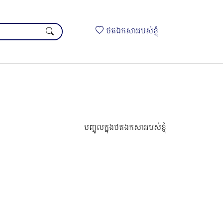
ថតឯកសាររបស់ខ្ញុំ
បញ្ចូលក្នុងថតឯកសាររបស់ខ្ញុំ