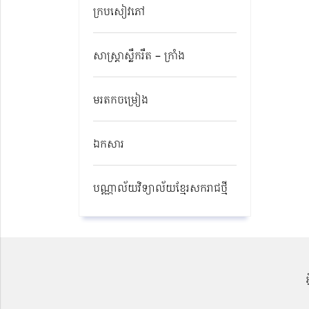
ក្របសៀវភៅ
សាស្ត្រាស្លឹករឹត – ក្រាំង
មរតកចម្រៀង
ឯកសារ
បណ្ណាល័យវិទ្យាល័យខ្មែរសករាជថ្មី​