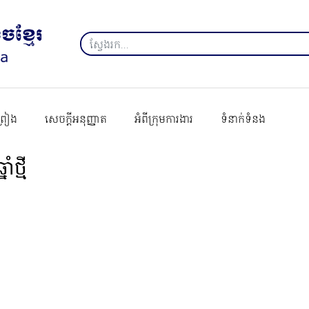
ព្រៀង
សេចក្ដីអនុញ្ញាត
អំពីក្រុមការងារ
ទំនាក់ទំនង
នាំថ្មី