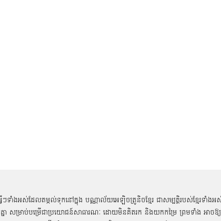
អ្វីៗទាំងអស់ដែលតម្កល់ទុកនៅក្នុង បណ្ណាល័យអេឡិចត្រូនិចខ្មែរ ជាសម្បតិ្តរបស់ខ្មែរទាំងអស
គ្នា សម្រាប់បម្រើជាប្រយោជន៍សាធារណៈ ដោយមិនគិតរក និងយកកម្រៃ ព្រមទាំង អាចឱ្យ