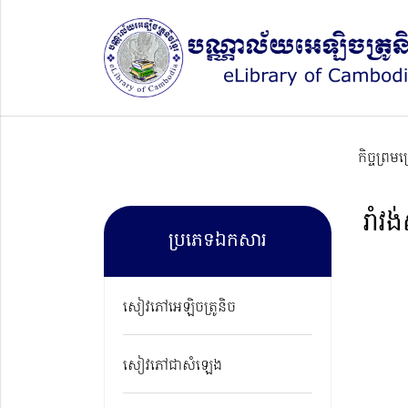
កិច្ចព្រម
រាំវង់
ប្រភេទឯកសារ
សៀវភៅអេឡិចត្រូនិច
សៀវភៅជាសំឡេង