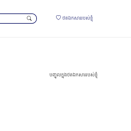
ថតឯកសាររបស់ខ្ញុំ
បញ្ចូលក្នុងថតឯកសាររបស់ខ្ញុំ