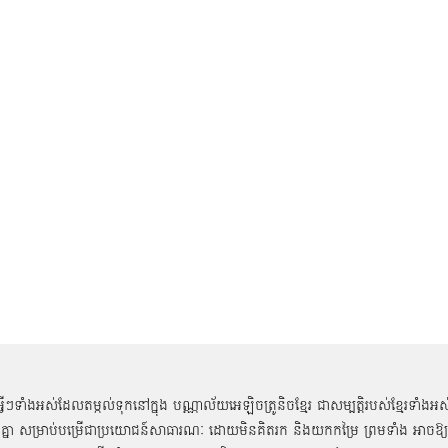
អ្វីៗទាំងអស់ដែលតម្កល់ទុកនៅក្នុង បណ្ណាល័យអេឡិចត្រូនិចខ្មែរ ជាសម្បតិ្តរបស់ខ្មែរទាំងអស
គ្នា សម្រាប់បម្រើជាប្រយោជន៍សាធារណៈ ដោយមិនគិតរក និងយកកម្រៃ ព្រមទាំង អាចឱ្យ