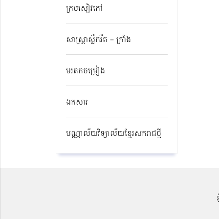
ក្របសៀវភៅ
សាស្ត្រាស្លឹករឹត – ក្រាំង
មរតកចម្រៀង
ឯកសារ
បណ្ណាល័យវិទ្យាល័យខ្មែរសករាជថ្មី​