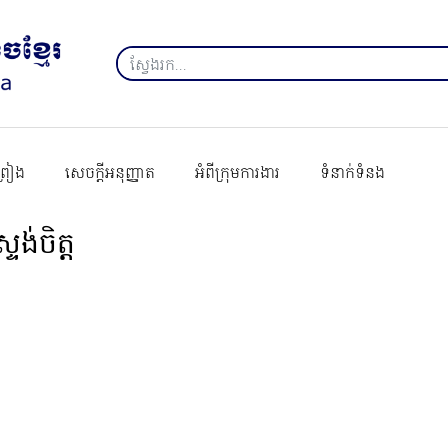
ព្រៀង
សេចក្ដីអនុញ្ញាត
អំពីក្រុមការងារ
ទំនាក់ទំនង
ស្ទង់ចិត្ត