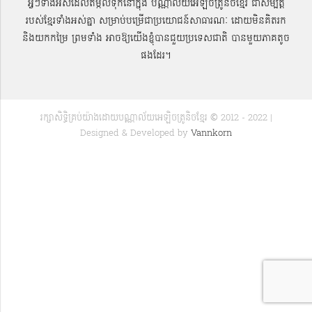
អ្វីៗទាំងអស់ដែលតម្កល់ទុកនៅក្នុង បណ្ណាល័យអេឡិចត្រូនិចខ្មែរ ជាសម្បតិ្ត
របស់ខ្មែរទាំងអស់គ្នា សម្រាប់បម្រើជាប្រយោជន៍សាធារណៈ ដោយមិនគិតរក
និងយកកម្រៃ ព្រមទាំង អាចឱ្យយើងខ្ញុំបានជួយប្រទេសជាតិ បានមួយភាគតូច
ផងដែរ។
រក្សាសិទ្ធិគ្រប់យ៉ាងដោយបណ្ណាល័យអេឡិចត្រូនិចខ្មែរ © 2012 - 2022 |
Designed & Developed by
Vannkorn