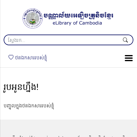
ថតឯកសាររបស់ខ្ញុំ
រូបអូនហ្នឹង!
បញ្ចូលក្នុងថតឯកសាររបស់ខ្ញុំ