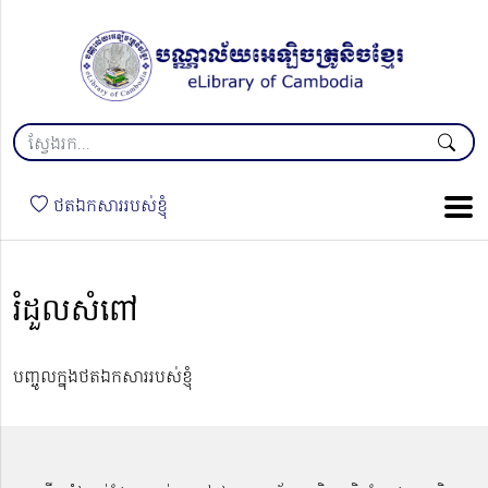
ថតឯកសាររបស់ខ្ញុំ
រំដួលសំពៅ
បញ្ចូលក្នុងថតឯកសាររបស់ខ្ញុំ