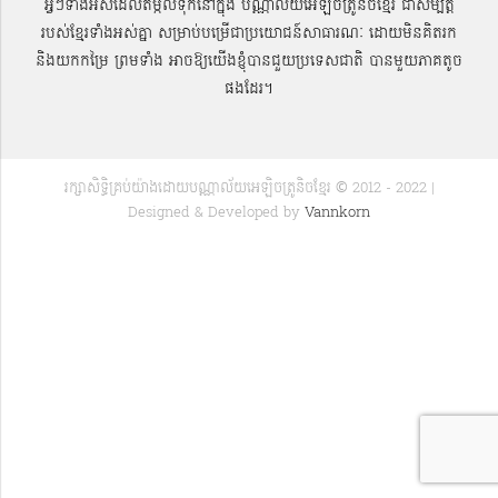
អ្វីៗទាំងអស់ដែលតម្កល់ទុកនៅក្នុង បណ្ណាល័យអេឡិចត្រូនិចខ្មែរ ជាសម្បតិ្ត
របស់ខ្មែរទាំងអស់គ្នា សម្រាប់បម្រើជាប្រយោជន៍សាធារណៈ ដោយមិនគិតរក
និងយកកម្រៃ ព្រមទាំង អាចឱ្យយើងខ្ញុំបានជួយប្រទេសជាតិ បានមួយភាគតូច
ផងដែរ។
រក្សាសិទ្ធិគ្រប់យ៉ាងដោយបណ្ណាល័យអេឡិចត្រូនិចខ្មែរ © 2012 - 2022 |
Designed & Developed by
Vannkorn