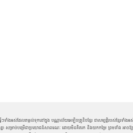
អ្វីៗទាំងអស់ដែលតម្កល់ទុកនៅក្នុង បណ្ណាល័យអេឡិចត្រូនិចខ្មែរ ជាសម្បតិ្តរបស់ខ្មែរទាំងអស
គ្នា សម្រាប់បម្រើជាប្រយោជន៍សាធារណៈ ដោយមិនគិតរក និងយកកម្រៃ ព្រមទាំង អាចឱ្យ