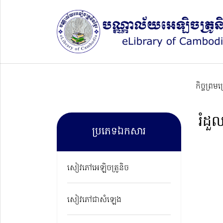
កិច្ចព្រម
រំដួល
ប្រភេទឯកសារ
សៀវភៅអេឡិចត្រូនិច
សៀវភៅជាសំឡេង