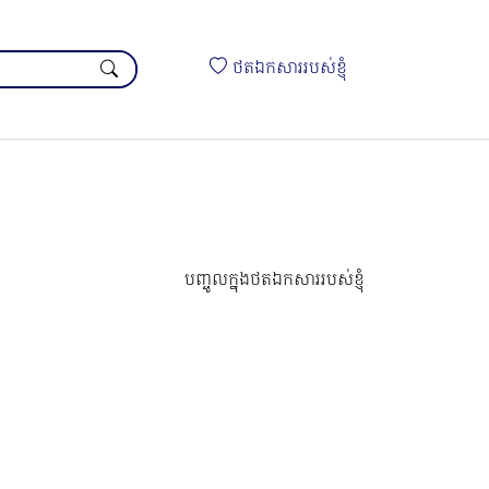
ថតឯកសាររបស់ខ្ញុំ
បញ្ចូលក្នុងថតឯកសាររបស់ខ្ញុំ