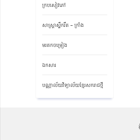
ក្របសៀវភៅ
សាស្ត្រាស្លឹករឹត – ក្រាំង
មរតកចម្រៀង
ឯកសារ
បណ្ណាល័យវិទ្យាល័យខ្មែរសករាជថ្មី​