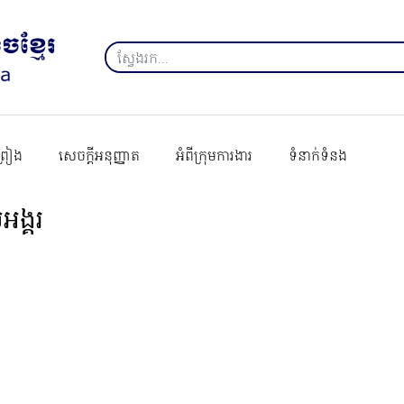
ព្រៀង
សេចក្ដីអនុញ្ញាត
អំពីក្រុមការងារ
ទំនាក់ទំនង
អង្គរ