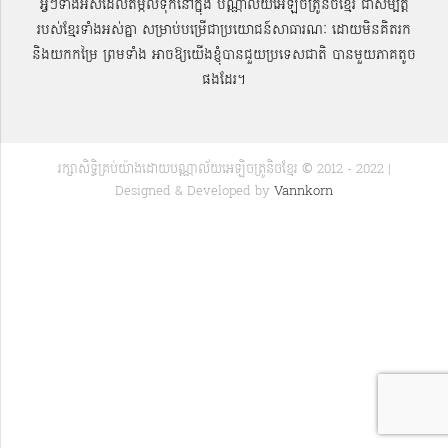
អ្វីៗទាំងអស់ដែលតម្កល់ទុកនៅក្នុង បណ្ណាល័យអេឡិចត្រូនិចខ្មែរ ជាសម្បតិ្ត
របស់ខ្មែរទាំងអស់គ្នា សម្រាប់បម្រើជាប្រយោជន៍សាធារណៈ ដោយមិនគិតរក
និងយកកម្រៃ ព្រមទាំង អាចឱ្យយើងខ្ញុំបានជួយប្រទេសជាតិ បានមួយភាគតូច
ផងដែរ។
រក្សាសិទ្ធិគ្រប់យ៉ាងដោយបណ្ណាល័យអេឡិចត្រូនិចខ្មែរ © 2012 - 2022 |
Designed & Developed by
Vannkorn