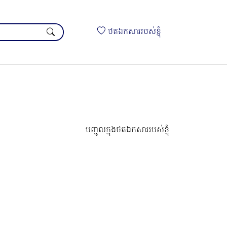
ថតឯកសាររបស់ខ្ញុំ
បញ្ចូលក្នុងថតឯកសាររបស់ខ្ញុំ