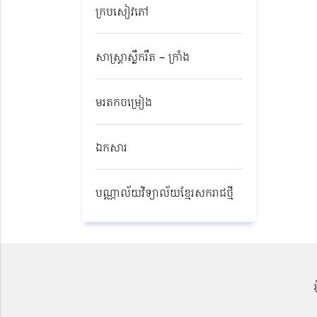
ក្របសៀវភៅ
សាស្ត្រាស្លឹករឹត – ក្រាំង
មរតកចម្រៀង
ឯកសារ
បណ្ណាល័យវិទ្យាល័យខ្មែរសករាជថ្មី​