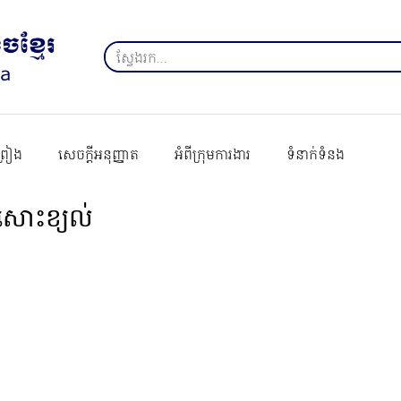
ព្រៀង
សេចក្ដីអនុញ្ញាត
អំពីក្រុមការងារ
ទំនាក់ទំនង
សោះខ្យល់