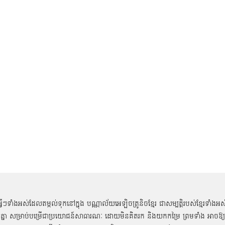
អ្វីៗទាំងអស់ដែលតម្កល់ទុកនៅក្នុង បណ្ណាល័យអេឡិចត្រូនិចខ្មែរ ជាសម្បតិ្តរបស់ខ្មែរទាំងអស
គ្នា សម្រាប់បម្រើជាប្រយោជន៍សាធារណៈ ដោយមិនគិតរក និងយកកម្រៃ ព្រមទាំង អាចឱ្យ