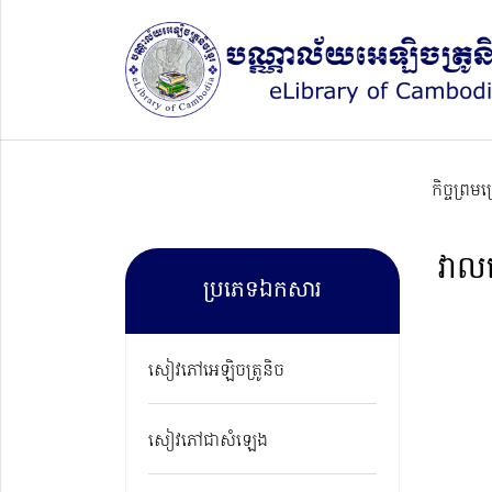
កិច្ចព្រម
វាល
ប្រភេទឯកសារ
សៀវភៅអេឡិចត្រូនិច
សៀវភៅជាសំឡេង