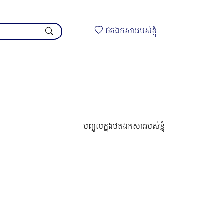
ថតឯកសាររបស់ខ្ញុំ
បញ្ចូលក្នុងថតឯកសាររបស់ខ្ញុំ