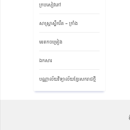
ក្របសៀវភៅ
សាស្ត្រាស្លឹករឹត – ក្រាំង
មរតកចម្រៀង
ឯកសារ
បណ្ណាល័យវិទ្យាល័យខ្មែរសករាជថ្មី​