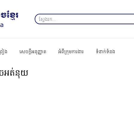
ព្រៀង
សេចក្ដីអនុញ្ញាត
អំពីក្រុមការងារ
ទំនាក់ទំនង
ូចអត់នុយ