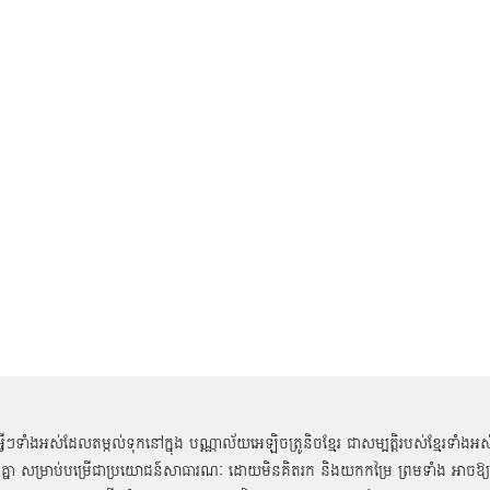
អ្វីៗទាំងអស់ដែលតម្កល់ទុកនៅក្នុង បណ្ណាល័យអេឡិចត្រូនិចខ្មែរ ជាសម្បតិ្តរបស់ខ្មែរទាំងអស
គ្នា សម្រាប់បម្រើជាប្រយោជន៍សាធារណៈ ដោយមិនគិតរក និងយកកម្រៃ ព្រមទាំង អាចឱ្យ