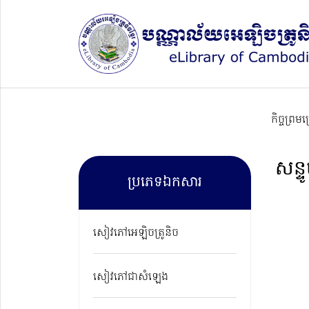
កិច្ចព្រម
សន្ទ
ប្រភេទឯកសារ
សៀវភៅអេឡិចត្រូនិច
សៀវភៅជាសំឡេង