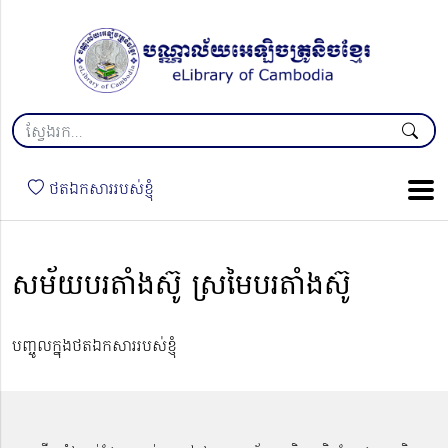
ថតឯកសាររបស់ខ្ញុំ
សម័យបរតាំងស៊ូ ស្រមៃបរតាំងស៊ូ
បញ្ចូលក្នុងថតឯកសាររបស់ខ្ញុំ