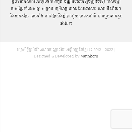
អ្វីៗទាំងអស់ដែលតម្កល់ទុកនៅក្នុង បណ្ណាល័យអេឡិចត្រូនិចខ្មែរ ជាសម្បតិ្ត
របស់ខ្មែរទាំងអស់គ្នា សម្រាប់បម្រើជាប្រយោជន៍សាធារណៈ ដោយមិនគិតរក
និងយកកម្រៃ ព្រមទាំង អាចឱ្យយើងខ្ញុំបានជួយប្រទេសជាតិ បានមួយភាគតូច
ផងដែរ។
រក្សាសិទ្ធិគ្រប់យ៉ាងដោយបណ្ណាល័យអេឡិចត្រូនិចខ្មែរ © 2012 - 2022 |
Designed & Developed by
Vannkorn