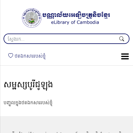
ថតឯកសាររបស់ខ្ញុំ
សម្ផស្សបូរីជូឡុង
បញ្ចូលក្នុងថតឯកសាររបស់ខ្ញុំ