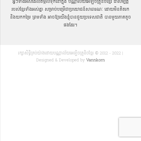
អ្វីៗទាំងអស់ដែលតម្កល់ទុកនៅក្នុង បណ្ណាល័យអេឡិចត្រូនិចខ្មែរ ជាសម្បតិ្ត
របស់ខ្មែរទាំងអស់គ្នា សម្រាប់បម្រើជាប្រយោជន៍សាធារណៈ ដោយមិនគិតរក
និងយកកម្រៃ ព្រមទាំង អាចឱ្យយើងខ្ញុំបានជួយប្រទេសជាតិ បានមួយភាគតូច
ផងដែរ។
រក្សាសិទ្ធិគ្រប់យ៉ាងដោយបណ្ណាល័យអេឡិចត្រូនិចខ្មែរ © 2012 - 2022 |
Designed & Developed by
Vannkorn