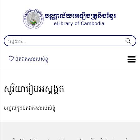
ថតឯកសាររបស់ខ្ញុំ
សូរិយារៀបអស្ដង្គត
បញ្ចូលក្នុងថតឯកសាររបស់ខ្ញុំ