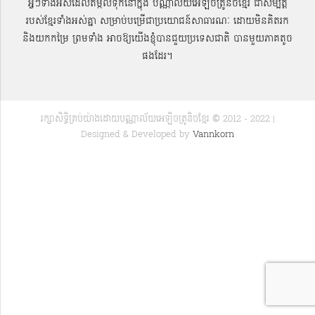
អ្វីៗទាំងអស់ដែលតម្កល់ទុកនៅក្នុង បណ្ណាល័យអេឡិចត្រូនិចខ្មែរ ជាសម្បតិ្ត
របស់ខ្មែរទាំងអស់គ្នា សម្រាប់បម្រើជាប្រយោជន៍សាធារណៈ ដោយមិនគិតរក
និងយកកម្រៃ ព្រមទាំង អាចឱ្យយើងខ្ញុំបានជួយប្រទេសជាតិ បានមួយភាគតូច
ផងដែរ។
រក្សាសិទ្ធិគ្រប់យ៉ាងដោយបណ្ណាល័យអេឡិចត្រូនិចខ្មែរ © 2012 - 2022 |
Designed & Developed by
Vannkorn