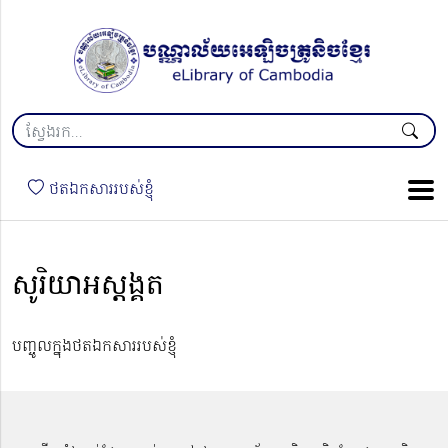
ថតឯកសាររបស់ខ្ញុំ
សូរិយាអស្ដង្គត
បញ្ចូលក្នុងថតឯកសាររបស់ខ្ញុំ