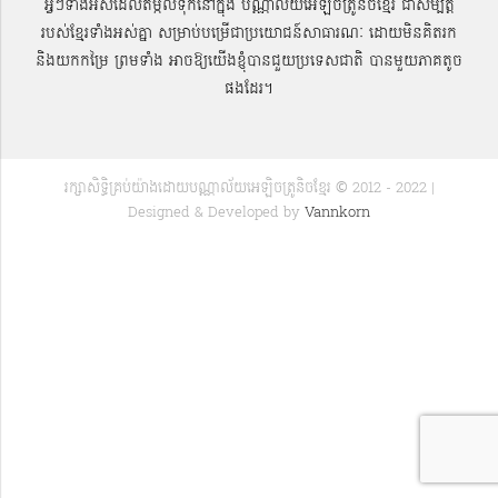
អ្វីៗទាំងអស់ដែលតម្កល់ទុកនៅក្នុង បណ្ណាល័យអេឡិចត្រូនិចខ្មែរ ជាសម្បតិ្ត
របស់ខ្មែរទាំងអស់គ្នា សម្រាប់បម្រើជាប្រយោជន៍សាធារណៈ ដោយមិនគិតរក
និងយកកម្រៃ ព្រមទាំង អាចឱ្យយើងខ្ញុំបានជួយប្រទេសជាតិ បានមួយភាគតូច
ផងដែរ។
រក្សាសិទ្ធិគ្រប់យ៉ាងដោយបណ្ណាល័យអេឡិចត្រូនិចខ្មែរ © 2012 - 2022 |
Designed & Developed by
Vannkorn