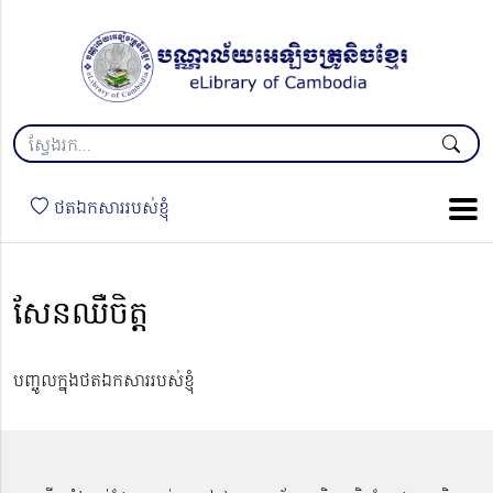
ថតឯកសាររបស់ខ្ញុំ
សែនឈឺចិត្ត​
បញ្ចូលក្នុងថតឯកសាររបស់ខ្ញុំ