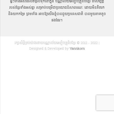
អ្វីៗទាំងអស់ដែលតម្កល់ទុកនៅក្នុង បណ្ណាល័យអេឡិចត្រូនិចខ្មែរ ជាសម្បតិ្ត
របស់ខ្មែរទាំងអស់គ្នា សម្រាប់បម្រើជាប្រយោជន៍សាធារណៈ ដោយមិនគិតរក
និងយកកម្រៃ ព្រមទាំង អាចឱ្យយើងខ្ញុំបានជួយប្រទេសជាតិ បានមួយភាគតូច
ផងដែរ។
រក្សាសិទ្ធិគ្រប់យ៉ាងដោយបណ្ណាល័យអេឡិចត្រូនិចខ្មែរ © 2012 - 2022 |
Designed & Developed by
Vannkorn