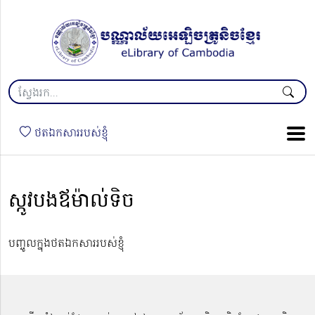
ថតឯកសាររបស់ខ្ញុំ
ស្កូវបងឪម៉ាល់ទិច
បញ្ចូលក្នុងថតឯកសាររបស់ខ្ញុំ