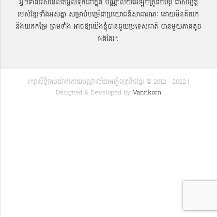
អ្វីៗទាំងអស់ដែលតម្កល់ទុកនៅក្នុង បណ្ណាល័យអេឡិចត្រូនិចខ្មែរ ជាសម្បតិ្ត
របស់ខ្មែរទាំងអស់គ្នា សម្រាប់បម្រើជាប្រយោជន៍សាធារណៈ ដោយមិនគិតរក
និងយកកម្រៃ ព្រមទាំង អាចឱ្យយើងខ្ញុំបានជួយប្រទេសជាតិ បានមួយភាគតូច
ផងដែរ។
រក្សាសិទ្ធិគ្រប់យ៉ាងដោយបណ្ណាល័យអេឡិចត្រូនិចខ្មែរ © 2012 - 2022 |
Designed & Developed by
Vannkorn