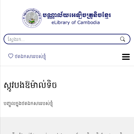
ថតឯកសាររបស់ខ្ញុំ
‌ស្កូវបងឱម៉ាល់ទិច
បញ្ចូលក្នុងថតឯកសាររបស់ខ្ញុំ