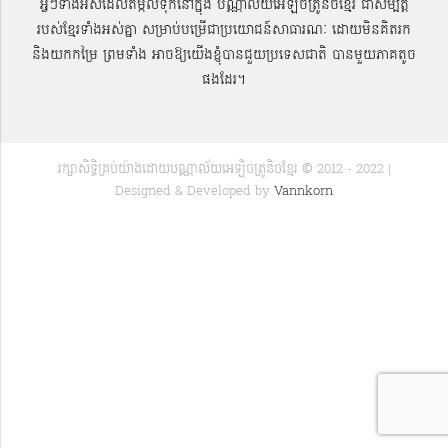
អ្វីៗទាំងអស់ដែលតម្កល់ទុកនៅក្នុង បណ្ណាល័យអេឡិចត្រូនិចខ្មែរ ជាសម្បតិ្ត
របស់ខ្មែរទាំងអស់គ្នា សម្រាប់បម្រើជាប្រយោជន៍សាធារណៈ ដោយមិនគិតរក
និងយកកម្រៃ ព្រមទាំង អាចឱ្យយើងខ្ញុំបានជួយប្រទេសជាតិ បានមួយភាគតូច
ផងដែរ។
រក្សាសិទ្ធិគ្រប់យ៉ាងដោយបណ្ណាល័យអេឡិចត្រូនិចខ្មែរ © 2012 - 2022 |
Designed & Developed by
Vannkorn