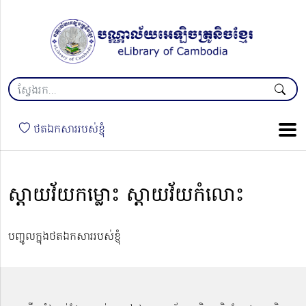
ថតឯកសាររបស់ខ្ញុំ
​ស្ដាយវ័យកម្លោះ ស្ដាយវ័យកំលោះ
បញ្ចូលក្នុងថតឯកសាររបស់ខ្ញុំ