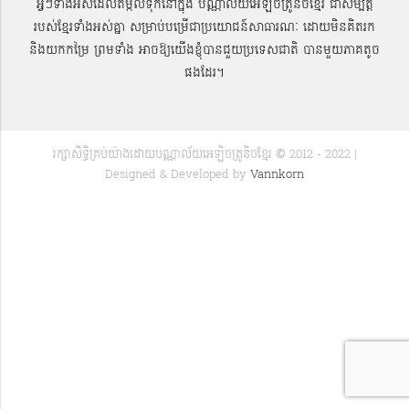
អ្វីៗទាំងអស់ដែលតម្កល់ទុកនៅក្នុង បណ្ណាល័យអេឡិចត្រូនិចខ្មែរ ជាសម្បតិ្ត
របស់ខ្មែរទាំងអស់គ្នា សម្រាប់បម្រើជាប្រយោជន៍សាធារណៈ ដោយមិនគិតរក
និងយកកម្រៃ ព្រមទាំង អាចឱ្យយើងខ្ញុំបានជួយប្រទេសជាតិ បានមួយភាគតូច
ផងដែរ។
រក្សាសិទ្ធិគ្រប់យ៉ាងដោយបណ្ណាល័យអេឡិចត្រូនិចខ្មែរ © 2012 - 2022 |
Designed & Developed by
Vannkorn