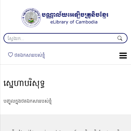
ថតឯកសាររបស់ខ្ញុំ
ស្នេហាបរិសុទ្ធ
បញ្ចូលក្នុងថតឯកសាររបស់ខ្ញុំ