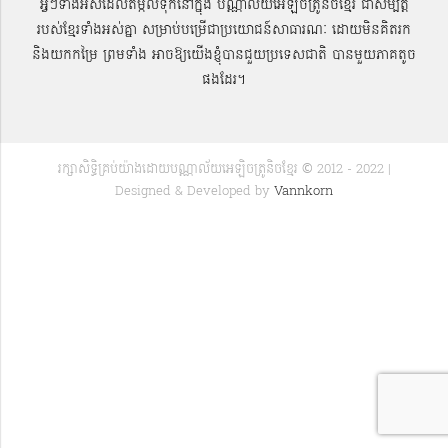
អ្វីៗទាំងអស់ដែលតម្កល់ទុកនៅក្នុង បណ្ណាល័យអេឡិចត្រូនិចខ្មែរ ជាសម្បតិ្ត
របស់ខ្មែរទាំងអស់គ្នា សម្រាប់បម្រើជាប្រយោជន៍សាធារណៈ ដោយមិនគិតរក
និងយកកម្រៃ ព្រមទាំង អាចឱ្យយើងខ្ញុំបានជួយប្រទេសជាតិ បានមួយភាគតូច
ផងដែរ។
រក្សាសិទ្ធិគ្រប់យ៉ាងដោយបណ្ណាល័យអេឡិចត្រូនិចខ្មែរ © 2012 - 2022 |
Designed & Developed by
Vannkorn