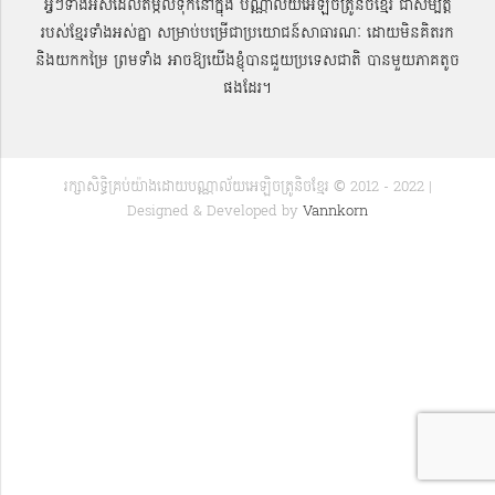
អ្វីៗទាំងអស់ដែលតម្កល់ទុកនៅក្នុង បណ្ណាល័យអេឡិចត្រូនិចខ្មែរ ជាសម្បតិ្ត
របស់ខ្មែរទាំងអស់គ្នា សម្រាប់បម្រើជាប្រយោជន៍សាធារណៈ ដោយមិនគិតរក
និងយកកម្រៃ ព្រមទាំង អាចឱ្យយើងខ្ញុំបានជួយប្រទេសជាតិ បានមួយភាគតូច
ផងដែរ។
រក្សាសិទ្ធិគ្រប់យ៉ាងដោយបណ្ណាល័យអេឡិចត្រូនិចខ្មែរ © 2012 - 2022 |
Designed & Developed by
Vannkorn