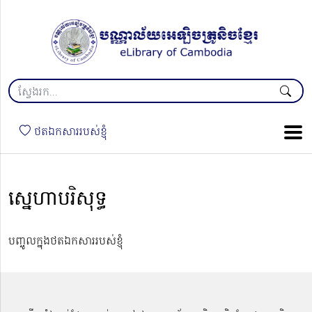
ថតឯកសាររបស់ខ្ញុំ
ស្នេហាបរិសុទ្ធ
បញ្ចូលក្នុងថតឯកសាររបស់ខ្ញុំ