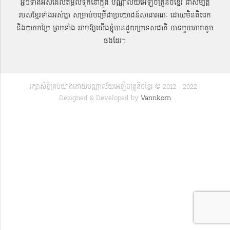
អ្វីៗទាំងអស់ដែលតម្កល់ទុកនៅក្នុង បណ្ណាល័យអេឡិចត្រូនិចខ្មែរ ជាសម្បតិ្ត
របស់ខ្មែរទាំងអស់គ្នា សម្រាប់បម្រើជាប្រយោជន៍សាធារណៈ ដោយមិនគិតរក
និងយកកម្រៃ ព្រមទាំង អាចឱ្យយើងខ្ញុំបានជួយប្រទេសជាតិ បានមួយភាគតូច
ផងដែរ។
រក្សាសិទ្ធិគ្រប់យ៉ាងដោយបណ្ណាល័យអេឡិចត្រូនិចខ្មែរ © 2012 - 2022 |
Designed & Developed by
Vannkorn