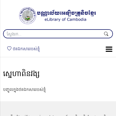
ថតឯកសាររបស់ខ្ញុំ
ស្នេហាពិនវង្ស
បញ្ចូលក្នុងថតឯកសាររបស់ខ្ញុំ