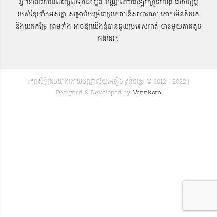
អ្វីៗទាំងអស់ដែលតម្កល់ទុកនៅក្នុង បណ្ណាល័យអេឡិចត្រូនិចខ្មែរ ជាសម្បតិ្ត
របស់ខ្មែរទាំងអស់គ្នា សម្រាប់បម្រើជាប្រយោជន៍សាធារណៈ ដោយមិនគិតរក
និងយកកម្រៃ ព្រមទាំង អាចឱ្យយើងខ្ញុំបានជួយប្រទេសជាតិ បានមួយភាគតូច
ផងដែរ។
រក្សាសិទ្ធិគ្រប់យ៉ាងដោយបណ្ណាល័យអេឡិចត្រូនិចខ្មែរ © 2012 - 2022 |
Designed & Developed by
Vannkorn