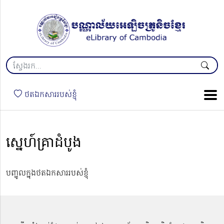
ថតឯកសាររបស់ខ្ញុំ
ស្នេហ៍គ្រាដំបូង
បញ្ចូលក្នុងថតឯកសាររបស់ខ្ញុំ