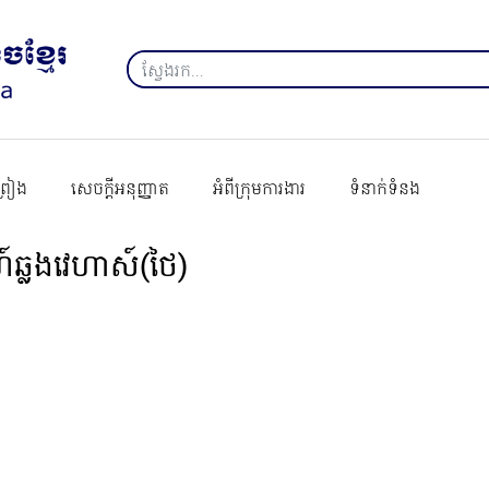
ព្រៀង
សេចក្ដីអនុញ្ញាត
អំពីក្រុមការងារ
ទំនាក់ទំនង
ហ៍ឆ្លងវេហាស៍(ថៃ)