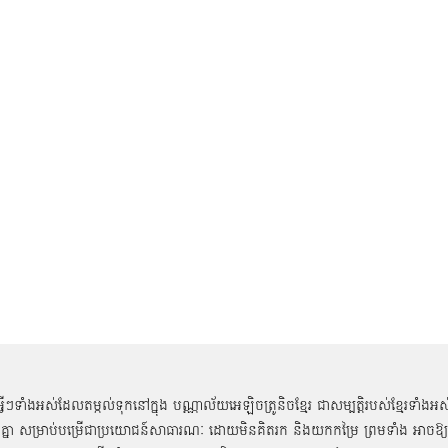
អ្វីៗទាំងអស់ដែលតម្កល់ទុកនៅក្នុង បណ្ណាល័យអេឡិចត្រូនិចខ្មែរ ជាសម្បតិ្តរបស់ខ្មែរទាំងអស
គ្នា សម្រាប់បម្រើជាប្រយោជន៍សាធារណៈ ដោយមិនគិតរក និងយកកម្រៃ ព្រមទាំង អាចឱ្យ