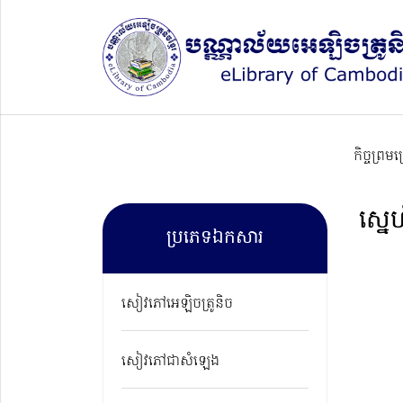
កិច្ចព្រម
ស្នេ
ប្រភេទឯកសារ
សៀវភៅអេឡិចត្រូនិច
សៀវភៅជាសំឡេង