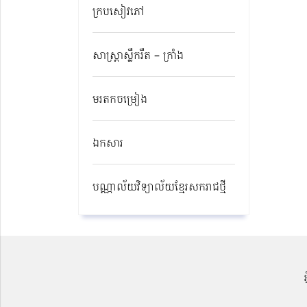
ក្របសៀវភៅ
សាស្ត្រាស្លឹករឹត – ក្រាំង
មរតកចម្រៀង
ឯកសារ
បណ្ណាល័យវិទ្យាល័យខ្មែរសករាជថ្មី​