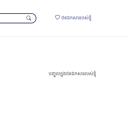
ថតឯកសាររបស់ខ្ញុំ
បញ្ចូលក្នុងថតឯកសាររបស់ខ្ញុំ